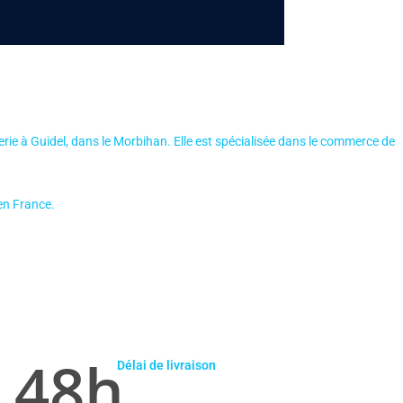
erie à Guidel, dans le Morbihan.
Elle est spécialisée dans le commerce de
 en France.
48
h
Délai de livraison